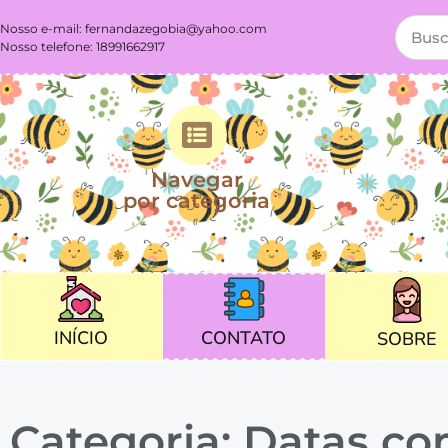
Nosso e-mail:
fernandazegobia@yahoo.com
Nosso telefone: 18991662917
Navegar
por categoria
CONTATO
INÍCIO
SOBRE
Categoria: Datas c