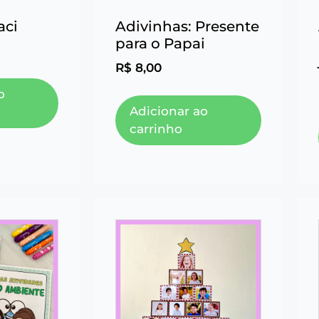
aci
Adivinhas: Presente
para o Papai
R$
8,00
o
Adicionar ao
carrinho