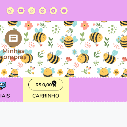
Minhas
compras
0
R$
0,00
IAIS
CARRINHO