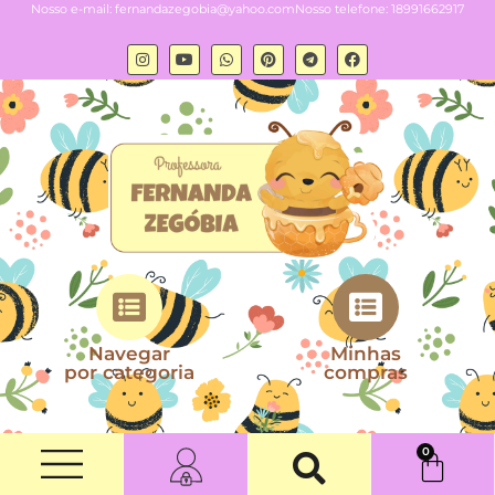
Nosso e-mail:
fernandazegobia@yahoo.com
Nosso telefone: 18991662917
Navegar
Minhas
por categoria
compras
0