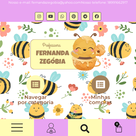
Nosso e-mail:
fernandazegobia@yahoo.com
Nosso telefone: 18991662917
Navegar
Minhas
por categoria
compras
0