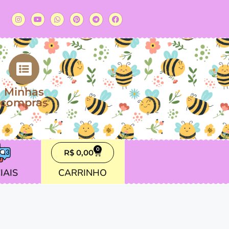
Minhas
compras
0
R$
0,00
IAIS
CARRINHO