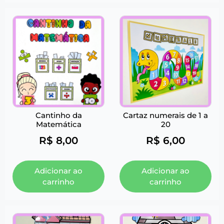
Cantinho da
Cartaz numerais de 1 a
Matemática
20
R$
8,00
R$
6,00
Adicionar ao
Adicionar ao
carrinho
carrinho