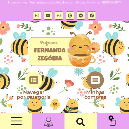
Nosso e-mail:
fernandazegobia@yahoo.com
Nosso telefone: 18991662917
Navegar
Minhas
por categoria
compras
0