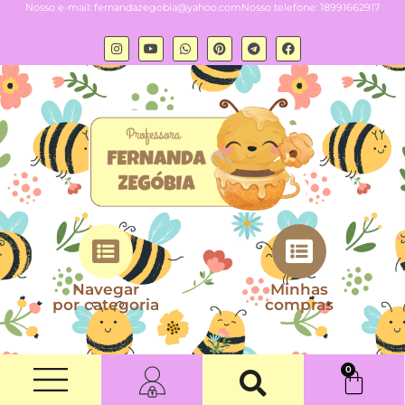
Nosso e-mail:
fernandazegobia@yahoo.com
Nosso telefone: 18991662917
Navegar
Minhas
por categoria
compras
0