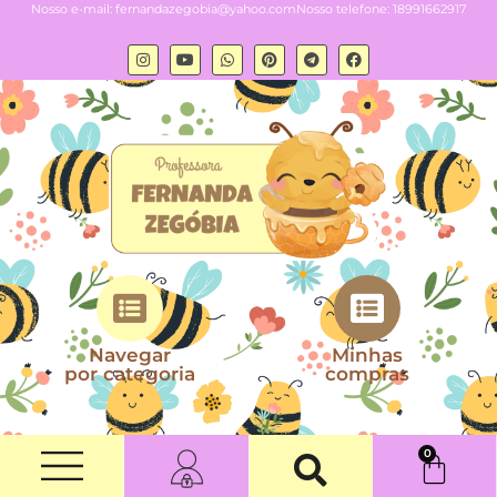
Nosso e-mail:
fernandazegobia@yahoo.com
Nosso telefone: 18991662917
Navegar
Minhas
por categoria
compras
0