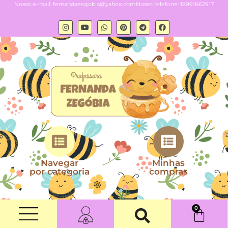
Nosso e-mail:
fernandazegobia@yahoo.com
Nosso telefone: 18991662917
Navegar
Minhas
por categoria
compras
0