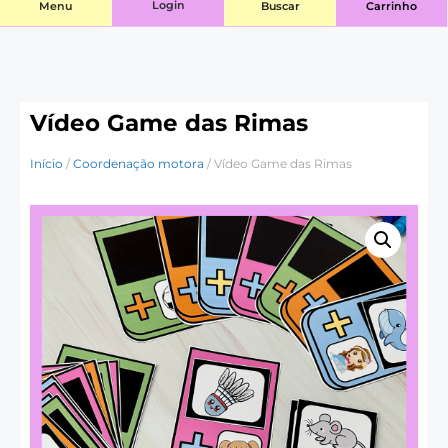
Login
Menu
Buscar
Carrinho
Vídeo Game das Rimas
Início
/
Coordenação motora
/ Vídeo Game das Rimas