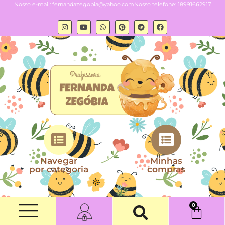
Nosso e-mail:
fernandazegobia@yahoo.com
Nosso telefone: 18991662917
Navegar
Minhas
por categoria
compras
0