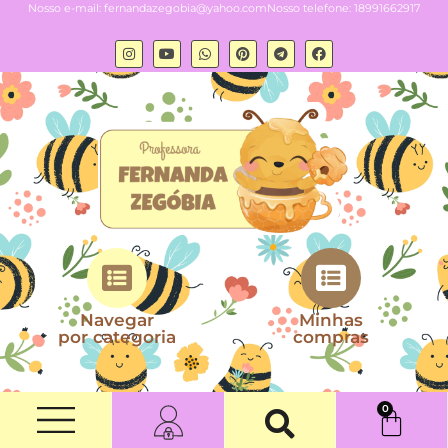
Nosso e-mail:
fernandazegobia@yahoo.com
Nosso telefone: 18991662917
Navegar
Minhas
por categoria
compras
0