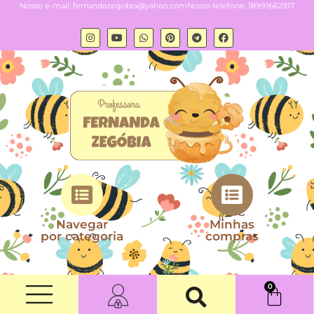
Nosso e-mail:
fernandazegobia@yahoo.com
Nosso telefone: 18991662917
Navegar
Minhas
por categoria
compras
0