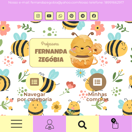
Nosso e-mail:
fernandazegobia@yahoo.com
Nosso telefone: 18991662917
Navegar
Minhas
por categoria
compras
0