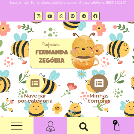
Nosso e-mail:
fernandazegobia@yahoo.com
Nosso telefone: 18991662917
Navegar
Minhas
por categoria
compras
0