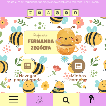
Nosso e-mail:
fernandazegobia@yahoo.com
Nosso telefone: 18991662917
Navegar
Minhas
por categoria
compras
0