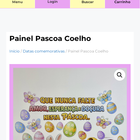
Login
Menu
Buscar
Carrinho
Painel Pascoa Coelho
Início
/
Datas comemorativas
/ Painel Pascoa Coelho