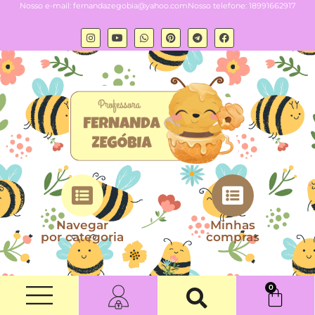
Nosso e-mail:
fernandazegobia@yahoo.com
Nosso telefone: 18991662917
Navegar
Minhas
por categoria
compras
0