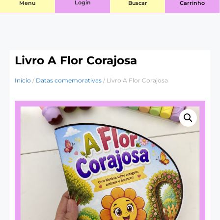
Login
Menu
Buscar
Carrinho
Livro A Flor Corajosa
Início
/
Datas comemorativas
/ Livro A Flor Corajosa