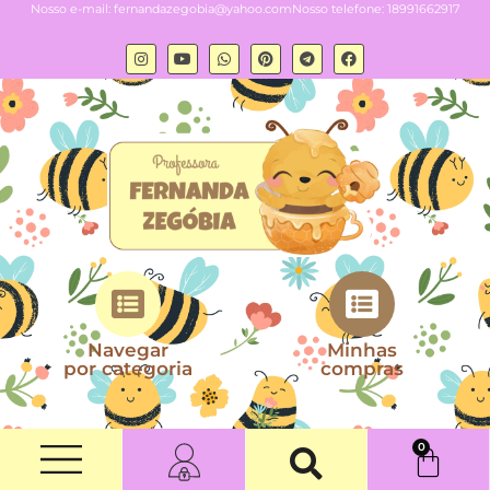
Nosso e-mail:
fernandazegobia@yahoo.com
Nosso telefone: 18991662917
Navegar
Minhas
por categoria
compras
0