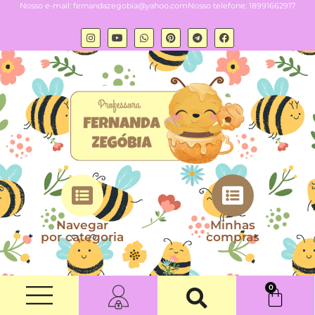
Nosso e-mail:
fernandazegobia@yahoo.com
Nosso telefone: 18991662917
Navegar
Minhas
por categoria
compras
0