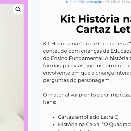
Início
/
Alfabetização
/ Kit História na
Kit História 
Cartaz Let
Kit História na Caixa e Cartaz Letra 
conteúdo com crianças da Educação I
do Ensino Fundamental.
A história 
formas, palavras que iniciam com c
envolvente em que a criança inter
perguntas do personagem.
O material vai pronto para impressã
itens:
Cartaz ampliado Letra Q
História na Caixa: “O Quadrad