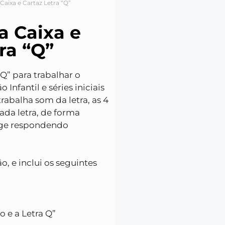
 Caixa e Cartaz Letra “Q”
na Caixa e
ra “Q”
“Q” para trabalhar o
nfantil e séries iniciais
trabalha som da letra, as 4
ada letra, de forma
age respondendo
o, e inclui os seguintes
o e a Letra Q”