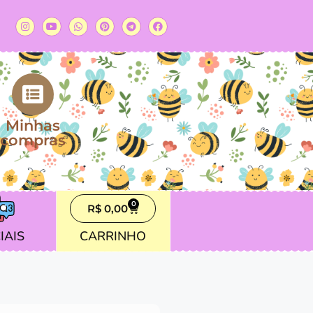
Minhas
compras
0
R$
0,00
IAIS
CARRINHO