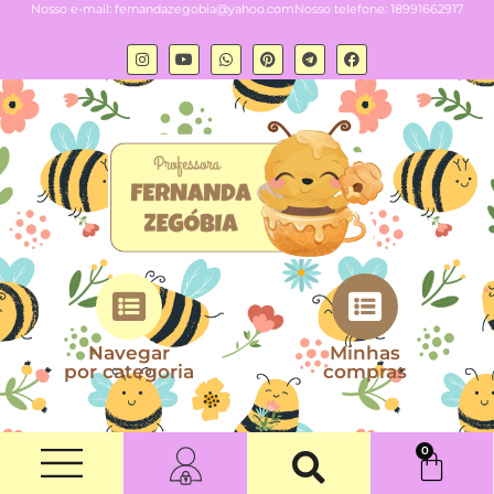
Nosso e-mail:
fernandazegobia@yahoo.com
Nosso telefone: 18991662917
Navegar
Minhas
por categoria
compras
0