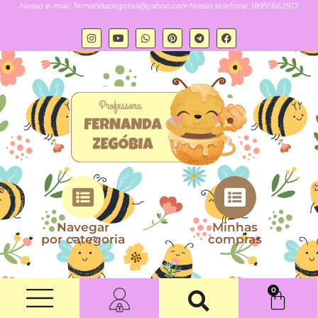
Nosso e-mail:
fernandazegobia@yahoo.com
Nosso telefone: 18991662917
Navegar
Minhas
por categoria
compras
0