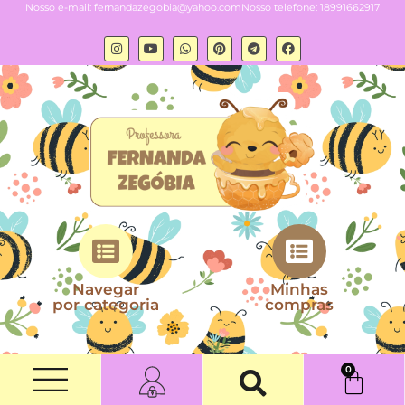
Nosso e-mail:
fernandazegobia@yahoo.com
Nosso telefone: 18991662917
Navegar
Minhas
por categoria
compras
0