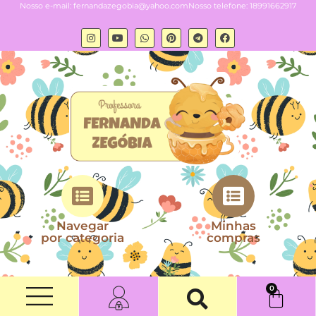
Nosso e-mail:
fernandazegobia@yahoo.com
Nosso telefone: 18991662917
Navegar
Minhas
por categoria
compras
0