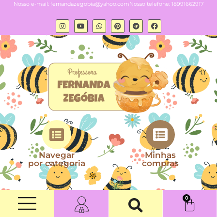
Nosso e-mail:
fernandazegobia@yahoo.com
Nosso telefone: 18991662917
Navegar
Minhas
por categoria
compras
0