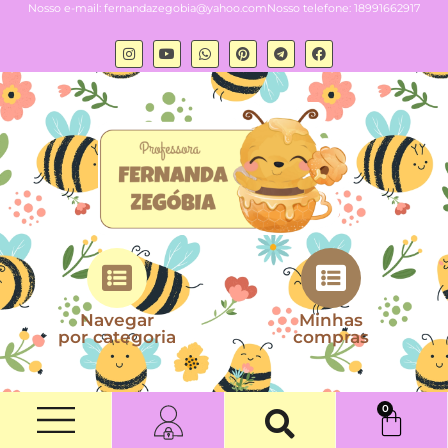
Nosso e-mail:
fernandazegobia@yahoo.com
Nosso telefone: 18991662917
Navegar
Minhas
por categoria
compras
0