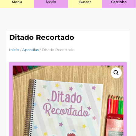
Login
Menu
Buscar
Carrinho
Ditado Recortado
Início
/
Apostilas
/ Ditado Recortado