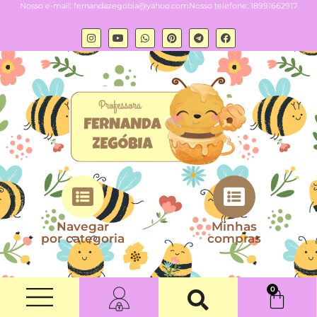
Nosso e-mail:
fernandazegobia@yahoo.com
Nosso telefone: 18991662917
Navegar
Minhas
por categoria
compras
0