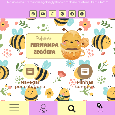
Nosso e-mail:
fernandazegobia@yahoo.com
Nosso telefone: 18991662917
Navegar
Minhas
por categoria
compras
0