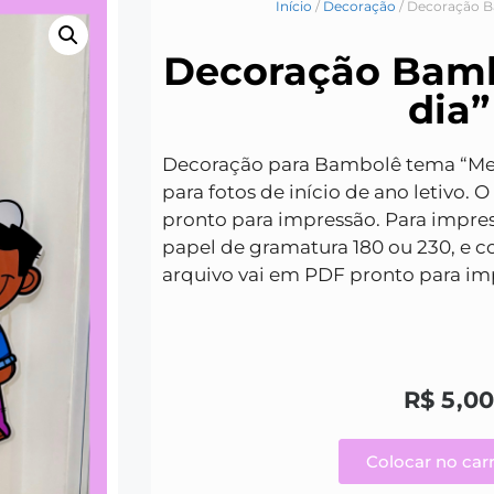
Início
/
Decoração
/ Decoração B
Decoração Bamb
dia”
Decoração para Bambolê tema “Meu
para fotos de início de ano letivo.
O 
pronto para impressão. Para imp
papel de gramatura 180 ou 230, e co
arquivo vai em PDF pronto para im
R$
5,00
Colocar no car