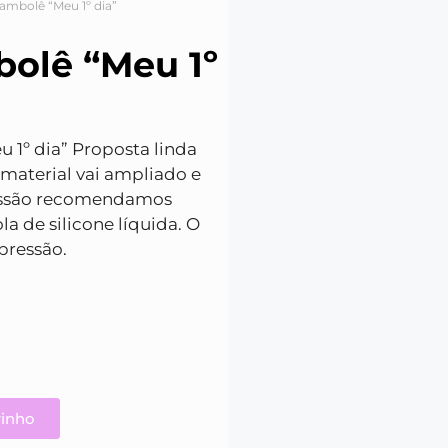
ambolê “Meu 1º dia”
olê “Meu 1º
 1º dia”
Proposta linda
material vai ampliado e
ressão recomendamos
la de silicone líquida.
O
pressão.
rinho