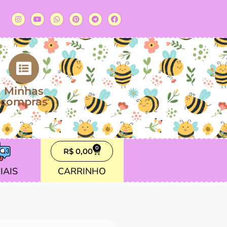
Minhas
compras
0
R$
0,00
IAIS
CARRINHO