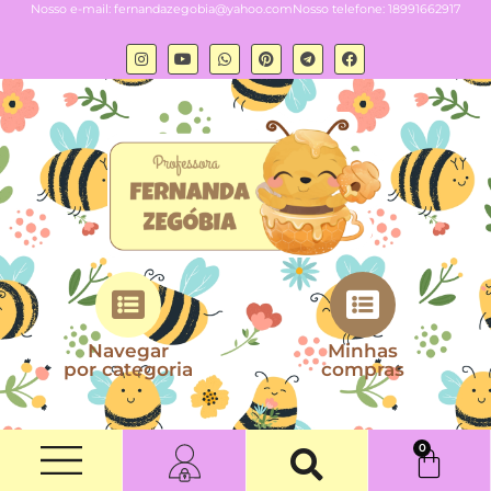
Nosso e-mail:
fernandazegobia@yahoo.com
Nosso telefone: 18991662917
Navegar
Minhas
por categoria
compras
0