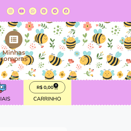
Minhas
compras
0
R$
0,00
IAIS
CARRINHO