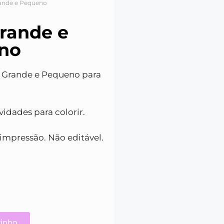
rande e Pequeno
rande e
no
s Grande e Pequeno para
vidades para colorir.
impressão. Não editável.
0
rinho