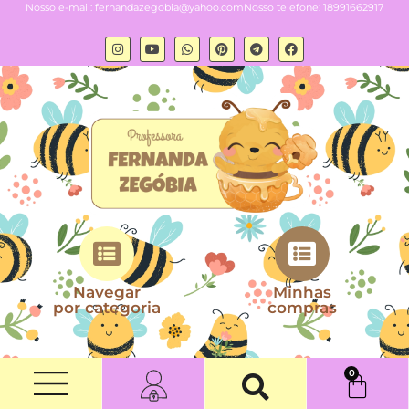
Nosso e-mail:
fernandazegobia@yahoo.com
Nosso telefone: 18991662917
Navegar
Minhas
por categoria
compras
0