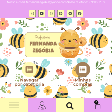
Nosso e-mail:
fernandazegobia@yahoo.com
Nosso telefone: 18991662917
Navegar
Minhas
por categoria
compras
0