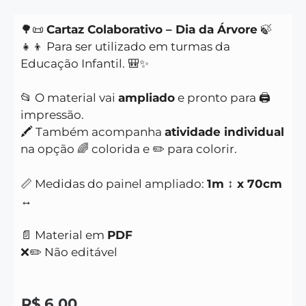
🌳📜
Cartaz Colaborativo – Dia da Árvore
🍃
👧👦 Para ser utilizado em turmas da
Educação Infantil. 🎒✨
📂 O material vai
ampliado
e pronto para 🖨️
impressão.
🖍️ Também acompanha
atividade individual
na opção 🌈 colorida e ✏️ para colorir.
📏 Medidas do painel ampliado:
1m ↕️ x 70cm
↔️
📄 Material em
PDF
❌✏️ Não editável
R$
6,00