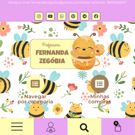
Nosso e-mail:
fernandazegobia@yahoo.com
Nosso telefone: 18991662917
Navegar
Minhas
por categoria
compras
0