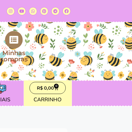
Minhas
compras
0
R$
0,00
IAIS
CARRINHO