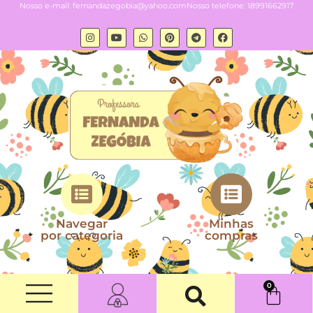
Nosso e-mail:
fernandazegobia@yahoo.com
Nosso telefone: 18991662917
Navegar
Minhas
por categoria
compras
0