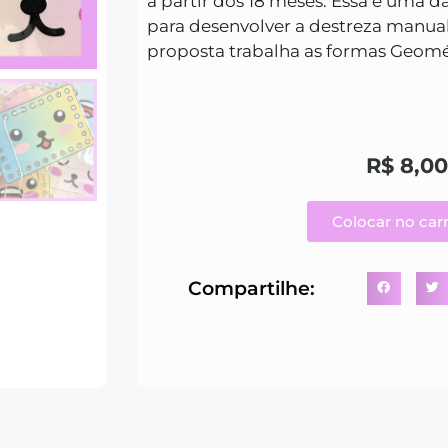
a partir dos 18 meses. Essa é uma da
para desenvolver a destreza manual
proposta trabalha as formas Geomét
R$
8,0
Colocar no car
Compartilhe: