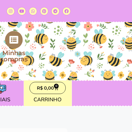
Minhas
compras
0
R$
0,00
IAIS
CARRINHO