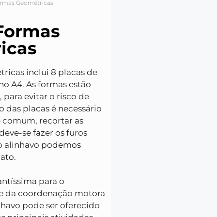
ormas Geométricas
 Formas
icas
icas inclui 8 placas de
ho A4. As formas estão
para evitar o risco de
ão das placas é necessário
e comum, recortar as
deve-se fazer os furos
 o alinhavo podemos
ato.
antíssima para o
 e da coordenação motora
nhavo pode ser oferecido