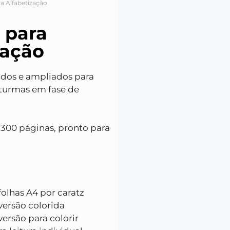
ra Alfabetização
 para
zação
rados e ampliados para
a turmas em fase de
300 páginas, pronto para
folhas A4 por caratz
versão colorida
versão para colorir