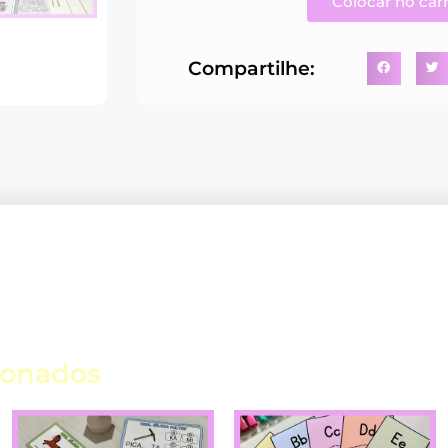
Colocar no car
Compartilhe:
ionados