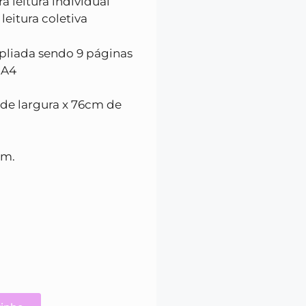
 leitura individual
eitura coletiva
pliada sendo 9 páginas
 A4
de largura x 76cm de
um.