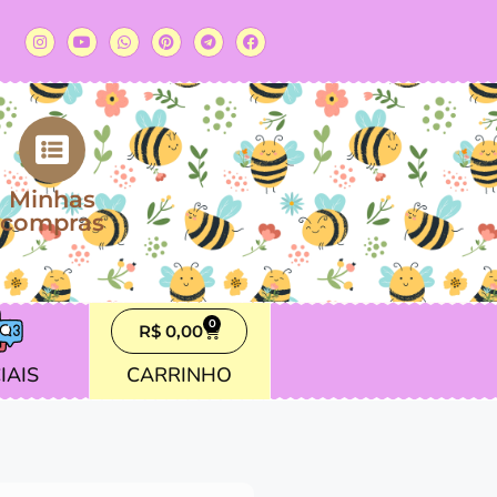
Minhas
compras
0
R$
0,00
IAIS
CARRINHO