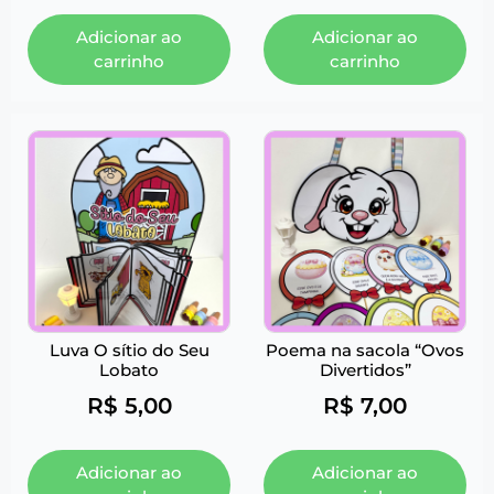
Adicionar ao
Adicionar ao
carrinho
carrinho
Luva O sítio do Seu
Poema na sacola “Ovos
Lobato
Divertidos”
R$
5,00
R$
7,00
Adicionar ao
Adicionar ao