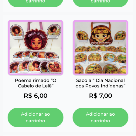
carrinho
carrinho
Poema rimado “O
Sacola “ Dia Nacional
Cabelo de Lelê”
dos Povos Indígenas”
R$
6,00
R$
7,00
Adicionar ao
Adicionar ao
carrinho
carrinho