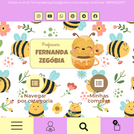
Nosso e-mail:
fernandazegobia@yahoo.com
Nosso telefone: 18991662917
Navegar
Minhas
por categoria
compras
0