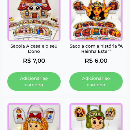
Sacola A casa e o seu
Sacola com a história “A
Dono
Rainha Ester”
R$
7,00
R$
6,00
Adicionar ao
Adicionar ao
carrinho
carrinho