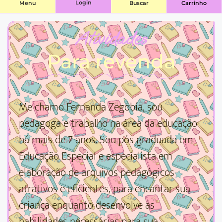
Login
Menu
Buscar
Carrinho
Atividades
Para revenda
Me chamo Fernanda Zegóbia, sou
pedagoga e trabalho na área da educação
há mais de 7 anos. Sou pós graduada em
Educação Especial e especialista em
elaboração de arquivos pedagógicos
atrativos e eficientes, para encantar sua
criança enquanto desenvolve às
habilidades necessárias para sua