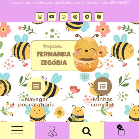
Nosso e-mail:
fernandazegobia@yahoo.com
Nosso telefone: 18991662917
Navegar
Minhas
por categoria
compras
0